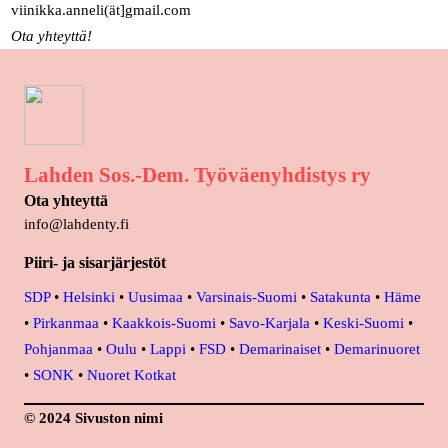
viinikka.anneli(ät]gmail.com
Ota yhteyttä!
Lahden Sos.-Dem. Työväenyhdistys ry
Ota yhteyttä
info@lahdenty.fi
Piiri- ja sisarjärjestöt
SDP
•
Helsinki
•
Uusimaa
•
Varsinais-Suomi
•
Satakunta
•
Häme
•
Pirkanmaa
•
Kaakkois-Suomi
•
Savo-Karjala
•
Keski-Suomi
•
Pohjanmaa
•
Oulu
•
Lappi
•
FSD
•
Demarinaiset
•
Demarinuoret
•
SONK
•
Nuoret Kotkat
© 2024 Sivuston nimi