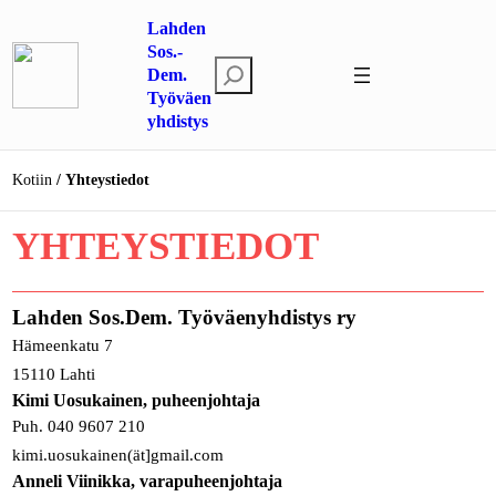
Siirry
Lahden
sisältöön
Sos.-
E
Dem.
Työväen
t
yhdistys
s
i
Kotiin
Yhteystiedot
YHTEYSTIEDOT
Lahden Sos.Dem. Työväenyhdistys ry
Hämeenkatu 7
15110 Lahti
Kimi Uosukainen
, puheenjohtaja
Puh. 040 9607 210
kimi.uosukainen(ät]gmail.com
Anneli Viinikka
, varapuheenjohtaja