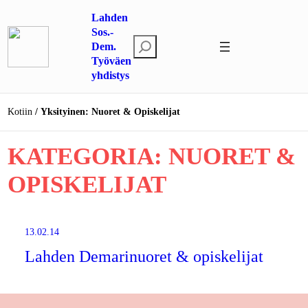
Siirry
Lahden
sisältöön
Sos.-
E
Dem.
Työväen
t
yhdistys
s
i
Kotiin
Yksityinen: Nuoret & Opiskelijat
KATEGORIA:
NUORET &
OPISKELIJAT
13.02.14
Lahden Demarinuoret & opiskelijat