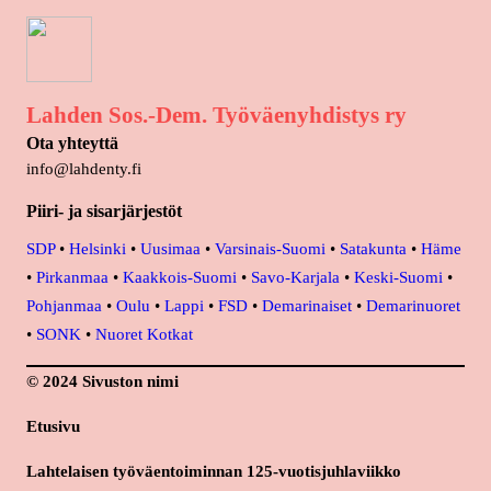
Lahden Sos.-Dem. Työväenyhdistys ry
Ota yhteyttä
info@lahdenty.fi
Piiri- ja sisarjärjestöt
SDP
•
Helsinki
•
Uusimaa
•
Varsinais-Suomi
•
Satakunta
•
Häme
•
Pirkanmaa
•
Kaakkois-Suomi
•
Savo-Karjala
•
Keski-Suomi
•
Pohjanmaa
•
Oulu
•
Lappi
•
FSD
•
Demarinaiset
•
Demarinuoret
•
SONK
•
Nuoret Kotkat
© 2024 Sivuston nimi
Etusivu
Lahtelaisen työväentoiminnan 125-vuotisjuhlaviikko